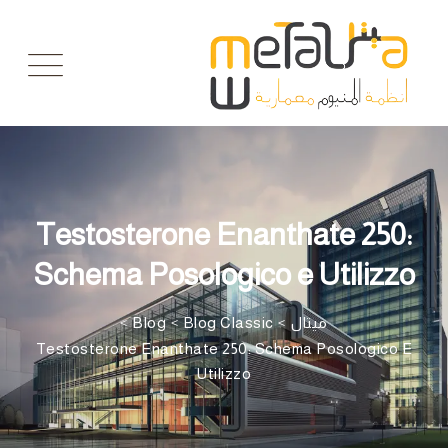
Ski
t
conten
Testosterone Enanthate 250:
Schema Posologico e Utilizzo
ميتال
>
Blog Classic
>
Blog
>
Testosterone Enanthate 250: Schema Posologico E
Utilizzo