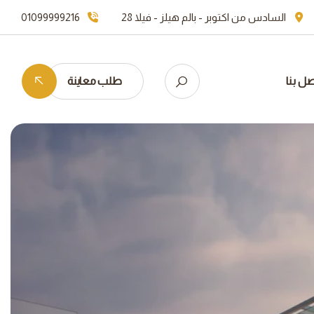
01099999216
السادس من اكتوبر - بالم هيلز - فيلا 28
طلب معاينة
اتصل ب