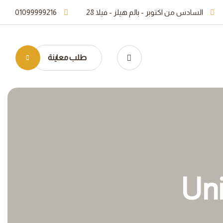
السادس من اكتوبر - بالم هيلز - فيلا 28
01099999216
طلب معاينة
Uni