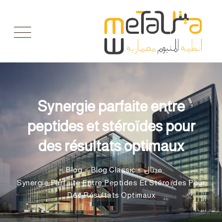
Ski
t
conten
Synergie parfaite entre
peptides et stéroïdes pour
des résultats optimaux
>
Blog
>
Blog Classic
>
ميتال
Synergie Parfaite Entre Peptides Et Stéroïdes Pour
Des Résultats Optimaux